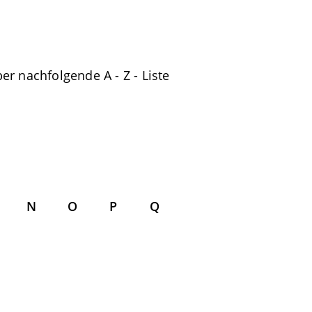
er nachfolgende A - Z - Liste
N
O
P
Q