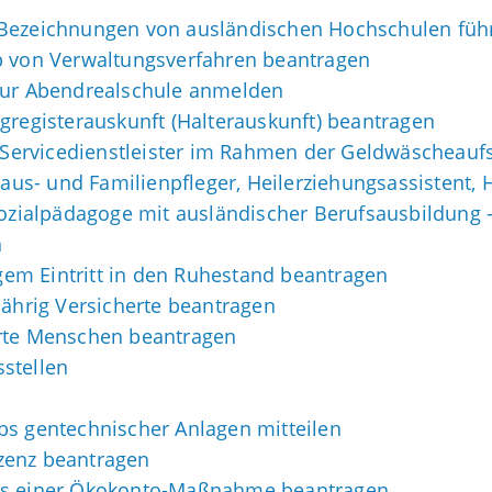
 Bezeichnungen von ausländischen Hochschulen füh
b von Verwaltungsverfahren beantragen
 zur Abendrealschule anmelden
gregisterauskunft (Halterauskunft) beantragen
r Servicedienstleister im Rahmen der Geldwäscheaufs
 Haus- und Familienpfleger, Heilerziehungsassistent,
Sozialpädagoge mit ausländischer Berufsausbildung 
n
tigem Eintritt in den Ruhestand beantragen
jährig Versicherte beantragen
erte Menschen beantragen
stellen
bs gentechnischer Anlagen mitteilen
zenz beantragen
els einer Ökokonto-Maßnahme beantragen