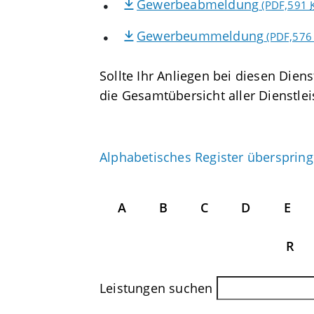
Gewerbeabmeldung
(PDF,591
Gewerbeummeldung
(PDF,57
Sollte Ihr Anliegen bei diesen Diens
die Gesamtübersicht aller Dienstle
Alphabetisches Register übersprin
A
B
C
D
E
R
Leistungen suchen