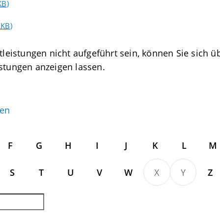
KB
)
6
KB
)
tleistungen nicht aufgeführt sein, können Sie sich üb
istungen anzeigen lassen.
gen
F
G
H
I
J
K
L
M
S
T
U
V
W
X
Y
Z