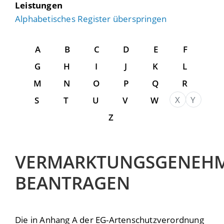
Leistungen
Alphabetisches Register überspringen
A
B
C
D
E
F
G
H
I
J
K
L
M
N
O
P
Q
R
X
Y
S
T
U
V
W
Z
VERMARKTUNGSGENEH
BEANTRAGEN
Die in Anhang A der EG-Artenschutzverordnung