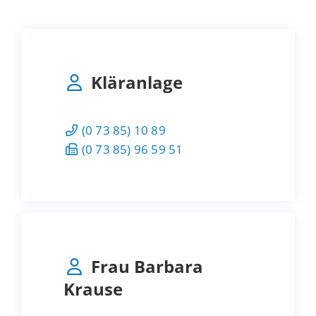
Kläranlage
(0
73
85) 10
89
(0
73
85) 96
59
51
Frau
Barbara
Krause