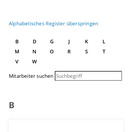
Alphabetisches Register überspringen
B
D
G
J
K
L
M
N
O
R
S
T
V
W
Mitarbeiter suchen
B