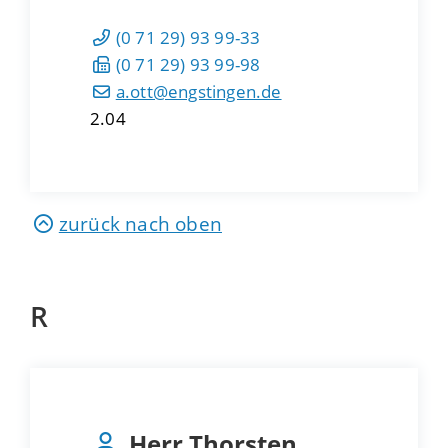
(0
71
29) 93
99-33
(0
71
29) 93
99-98
a.ott@engstingen.de
2.04
zurück nach oben
R
Herr
Thorsten