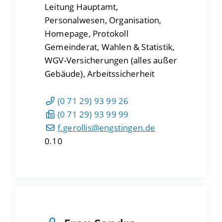
Leitung Hauptamt,
Personalwesen, Organisation,
Homepage, Protokoll
Gemeinderat, Wahlen & Statistik,
WGV-Versicherungen (alles außer
Gebäude), Arbeitssicherheit
(0
71
29) 93
99
26
(0
71
29) 93
99
99
f.gerollis@engstingen.de
0.10