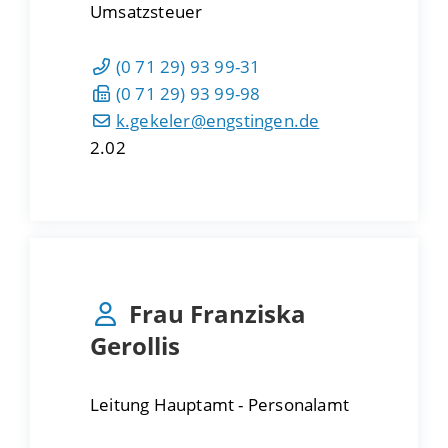
Umsatzsteuer
(0
71
29) 93
99-31
(0
71
29) 93
99-98
k.gekeler@engstingen.de
2.02
Frau
Franziska
Gerollis
Leitung Hauptamt - Personalamt