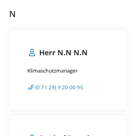
N
Herr
N.N
N.N
Klimaschutzmanager
(0
71
29) 9
20
00
95