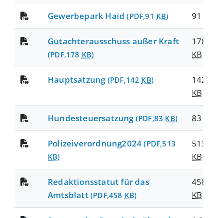
Gewerbepark Haid
91
KB
(PDF,91
KB
)
Gutachterausschuss außer Kraft
178
KB
(PDF,178
KB
)
Hauptsatzung
142
(PDF,142
KB
)
KB
Hundesteuersatzung
83
KB
(PDF,83
KB
)
Polizeiverordnung2024
513
(PDF,513
KB
KB
)
Redaktionsstatut für das
458
Amtsblatt
KB
(PDF,458
KB
)