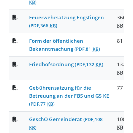
KB
)
Feuerwehrsatzung Engstingen
366
KB
(PDF,366
KB
)
Form der öffentlichen
81
KB
Bekanntmachung
(PDF,81
KB
)
Friedhofsordnung
132
(PDF,132
KB
)
KB
Gebührensatzung für die
77
KB
Betreuung an der FBS und GS KE
(PDF,77
KB
)
GeschO Gemeinderat
108
(PDF,108
KB
KB
)