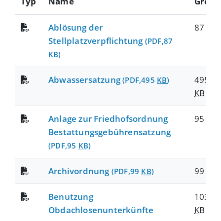
Typ
Name
Größe
Ablösung der
87
KB
Stellplatzverpflichtung
(PDF,87
KB
)
Abwassersatzung
495
(PDF,495
KB
)
KB
Anlage zur Friedhofsordnung
95
KB
Bestattungsgebührensatzung
(PDF,95
KB
)
Archivordnung
99
KB
(PDF,99
KB
)
Benutzung
103
Obdachlosenunterkünfte
KB