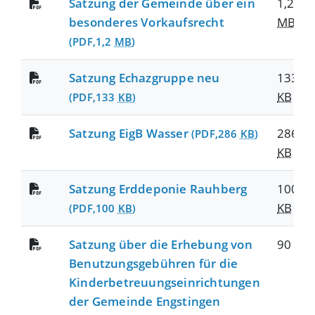
Satzung der Gemeinde über ein
1,2
besonderes Vorkaufsrecht
MB
(PDF,1,2
MB
)
Satzung Echazgruppe neu
133
KB
(PDF,133
KB
)
Satzung EigB Wasser
286
(PDF,286
KB
)
KB
Satzung Erddeponie Rauhberg
100
KB
(PDF,100
KB
)
Satzung über die Erhebung von
90
KB
Benutzungsgebühren für die
Kinderbetreuungseinrichtungen
der Gemeinde Engstingen