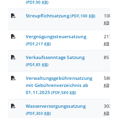
(PDF,90
KB
)
Streupflichtsatzung
100
(PDF,100
KB
)
KB
Vergnügungssteuersatzung
217
KB
(PDF,217
KB
)
Verkaufssonntage Satzung
85
KB
(PDF,85
KB
)
Verwaltungsgebührensatzung
580
mit Gebührenverzeichnis ab
KB
01.11.2025
(PDF,580
KB
)
Wasserversorgungssatzung
303
KB
(PDF,303
KB
)