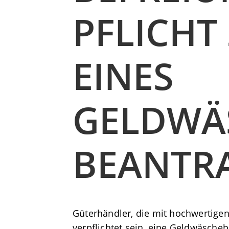
PFLICHT
EINES
GELDWÄ
BEANTR
Güterhändler, die mit hochwertige
verpflichtet sein, eine Geldwäscheb