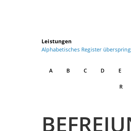
Leistungen
Alphabetisches Register übersprin
A
B
C
D
E
R
BEFREIU