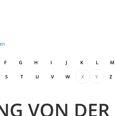
gen
F
G
H
I
J
K
L
M
S
T
U
V
W
X
Y
Z
NG VON DER