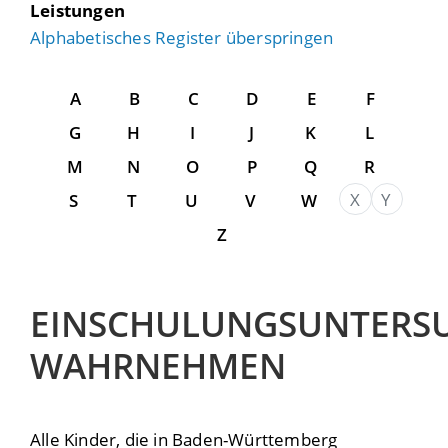
Leistungen
Alphabetisches Register überspringen
A
B
C
D
E
F
G
H
I
J
K
L
M
N
O
P
Q
R
X
Y
S
T
U
V
W
Z
EINSCHULUNGSUNTERS
WAHRNEHMEN
Alle Kinder, die in Baden-Württemberg