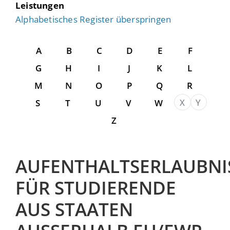
Leistungen
Alphabetisches Register überspringen
A
B
C
D
E
F
G
H
I
J
K
L
M
N
O
P
Q
R
X
Y
S
T
U
V
W
Z
AUFENTHALTSERLAUBNI
FÜR STUDIERENDE
AUS STAATEN