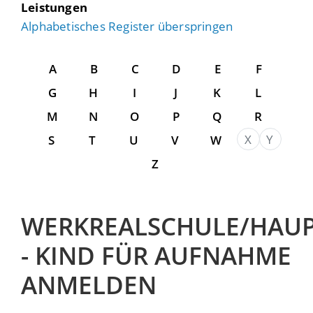
Leistungen
Alphabetisches Register überspringen
A
B
C
D
E
F
G
H
I
J
K
L
M
N
O
P
Q
R
X
Y
S
T
U
V
W
Z
WERKREALSCHULE/HAU
- KIND FÜR AUFNAHME
ANMELDEN