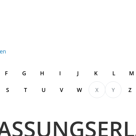
gen
F
G
H
I
J
K
L
M
S
T
U
V
W
X
Y
Z
LASSUNGSERL