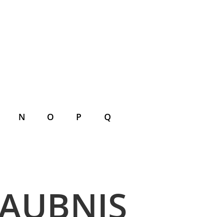
N
O
P
Q
AUBNIS