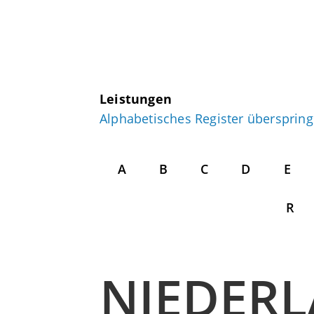
Leistungen
Alphabetisches Register übersprin
A
B
C
D
E
R
NIEDER