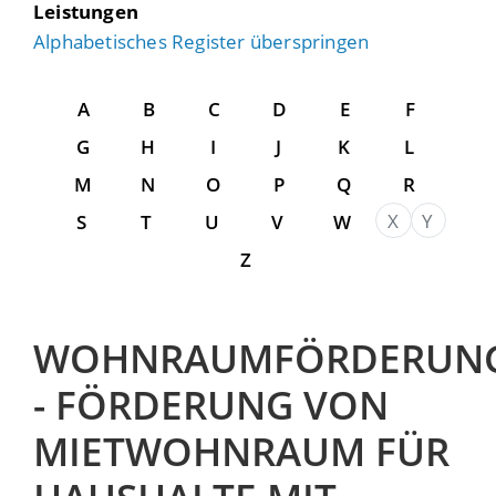
Leistungen
Alphabetisches Register überspringen
A
B
C
D
E
F
G
H
I
J
K
L
M
N
O
P
Q
R
X
Y
S
T
U
V
W
Z
WOHNRAUMFÖRDERUN
- FÖRDERUNG VON
MIETWOHNRAUM FÜR