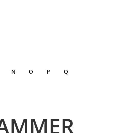
N
O
P
Q
KAMMER