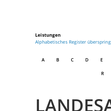
Leistungen
Alphabetisches Register übersprin
A
B
C
D
E
R
LANDES