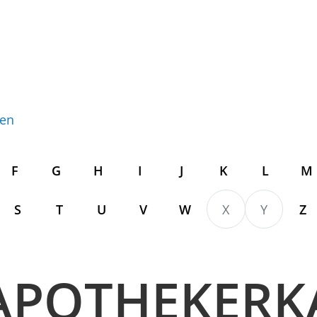
gen
F
G
H
I
J
K
L
M
S
T
U
V
W
X
Y
Z
APOTHEKER