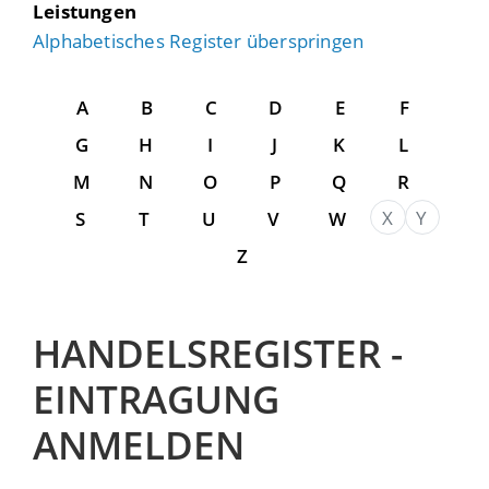
Leistungen
Alphabetisches Register überspringen
A
B
C
D
E
F
G
H
I
J
K
L
M
N
O
P
Q
R
X
Y
S
T
U
V
W
Z
HANDELSREGISTER -
EINTRAGUNG
ANMELDEN