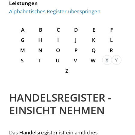
Leistungen
Alphabetisches Register überspringen
A
B
C
D
E
F
G
H
I
J
K
L
M
N
O
P
Q
R
X
Y
S
T
U
V
W
Z
HANDELSREGISTER -
EINSICHT NEHMEN
Das Handelsregister ist ein amtliches