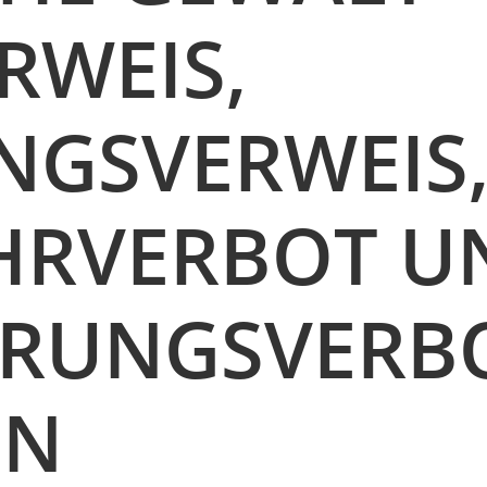
RWEIS,
GSVERWEIS
HRVERBOT U
RUNGSVERB
EN