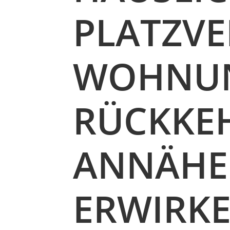
PLATZVE
WOHNUN
RÜCKKE
ANNÄHE
ERWIRK