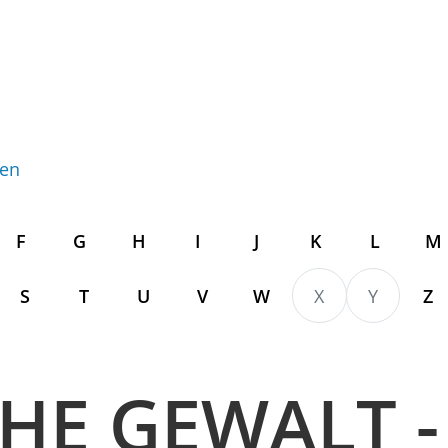
gen
F
G
H
I
J
K
L
M
S
T
U
V
W
X
Y
Z
HE GEWALT -