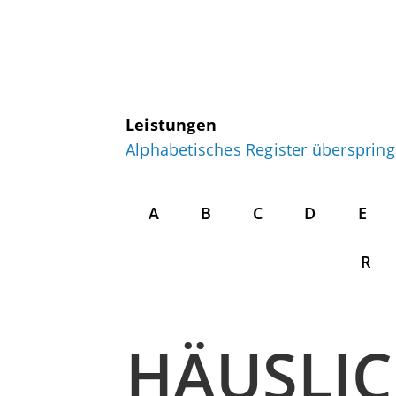
Leistungen
Alphabetisches Register übersprin
A
B
C
D
E
R
HÄUSLIC