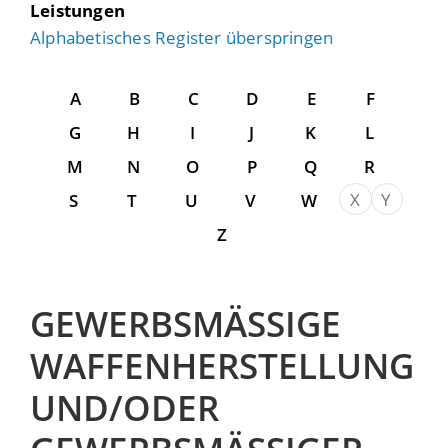
Leistungen
Alphabetisches Register überspringen
A
B
C
D
E
F
G
H
I
J
K
L
M
N
O
P
Q
R
X
Y
S
T
U
V
W
Z
GEWERBSMÄSSIGE W
AFFENHERSTELLUNG U
ND/ODER G