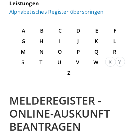
Leistungen
Alphabetisches Register überspringen
A
B
C
D
E
F
G
H
I
J
K
L
M
N
O
P
Q
R
X
Y
S
T
U
V
W
Z
MELDEREGISTER -
ONLINE-AUSKUNFT
BEANTRAGEN