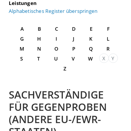
Leistungen
Alphabetisches Register überspringen
A
B
C
D
E
F
G
H
I
J
K
L
M
N
O
P
Q
R
X
Y
S
T
U
V
W
Z
SACHVERSTÄNDIGE
FÜR GEGENPROBEN
(ANDERE EU-/EWR-