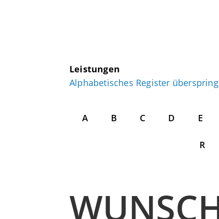
Leistungen
Alphabetisches Register übersprin
A
B
C
D
E
R
WUNSCH