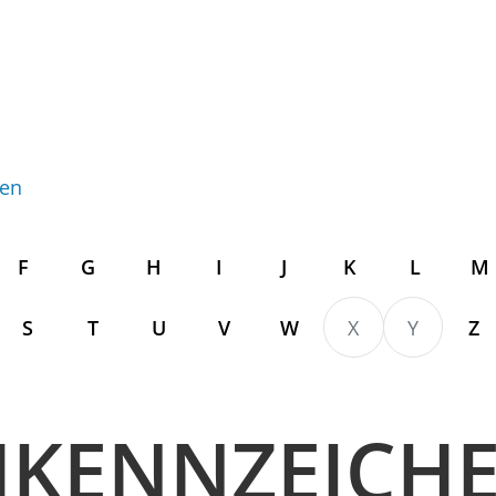
gen
F
G
H
I
J
K
L
M
S
T
U
V
W
X
Y
Z
KENNZEICH