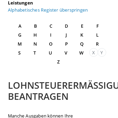
Leistungen
Alphabetisches Register überspringen
A
B
C
D
E
F
G
H
I
J
K
L
M
N
O
P
Q
R
X
Y
S
T
U
V
W
Z
LOHNSTEUERERMÄSSIGUN
EANTRAGEN
Manche Ausgaben können Ihre