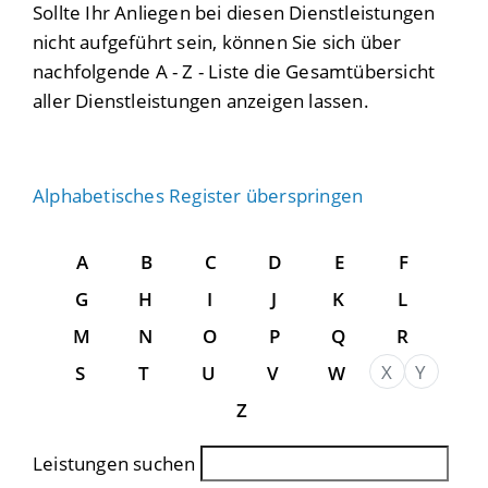
Sollte Ihr Anliegen bei diesen Dienstleistungen
nicht aufgeführt sein, können Sie sich über
nachfolgende A - Z - Liste die Gesamtübersicht
aller Dienstleistungen anzeigen lassen.
Alphabetisches Register überspringen
A
B
C
D
E
F
G
H
I
J
K
L
M
N
O
P
Q
R
X
Y
S
T
U
V
W
Z
Leistungen suchen