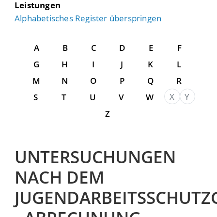
Leistungen
Alphabetisches Register überspringen
A
B
C
D
E
F
G
H
I
J
K
L
M
N
O
P
Q
R
X
Y
S
T
U
V
W
Z
UNTERSUCHUNGEN
NACH DEM
JUGENDARBEITSSCHUTZ