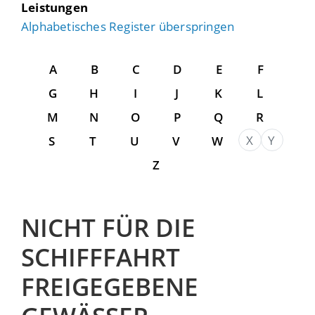
Leistungen
Alphabetisches Register überspringen
A
B
C
D
E
F
G
H
I
J
K
L
M
N
O
P
Q
R
X
Y
S
T
U
V
W
Z
NICHT FÜR DIE
SCHIFFFAHRT
FREIGEGEBENE