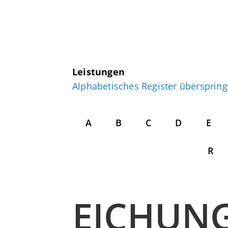
Leistungen
Alphabetisches Register übersprin
A
B
C
D
E
R
EICHUN