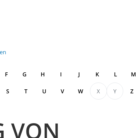
gen
F
G
H
I
J
K
L
M
S
T
U
V
W
X
Y
Z
G VON