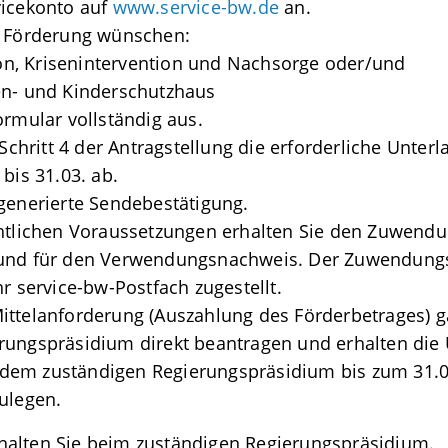
vicekonto auf
www.service-bw.de
an.
e Förderung wünschen:
n, Krisenintervention und Nachsorge oder/und
en- und Kinderschutzhaus
ormular vollständig aus.
 Schritt 4 der Antragstellung die erforderliche Unterl
bis 31.03. ab.
 generierte Sendebestätigung.
chtlichen Voraussetzungen erhalten Sie den Zuwend
 und für den Verwendungsnachweis. Der Zuwendungs
r service-bw-Postfach zugestellt.
ittelanforderung (Auszahlung des Förderbetrages) ga
rungspräsidium direkt beantragen und erhalten die
dem zuständigen Regierungspräsidium bis zum 31.03
ulegen.
halten Sie beim zuständigen Regierungspräsidium.