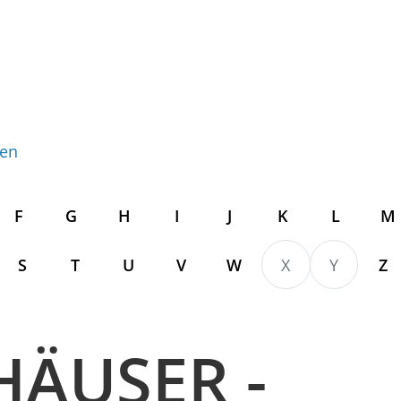
gen
F
G
H
I
J
K
L
M
S
T
U
V
W
X
Y
Z
ÄUSER -