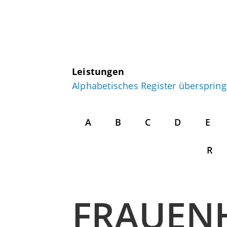
Leistungen
Alphabetisches Register übersprin
A
B
C
D
E
R
FRAUENH