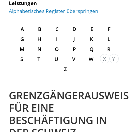
Leistungen
Alphabetisches Register überspringen
A
B
C
D
E
F
G
H
I
J
K
L
M
N
O
P
Q
R
X
Y
S
T
U
V
W
Z
GRENZGÄNGERAUSWEIS
FÜR EINE
BESCHÄFTIGUNG IN