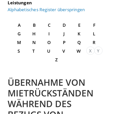
Leistungen
Alphabetisches Register überspringen
A
B
C
D
E
F
G
H
I
J
K
L
M
N
O
P
Q
R
X
Y
S
T
U
V
W
Z
ÜBERNAHME VON
MIETRÜCKSTÄNDEN
WÄHREND DES