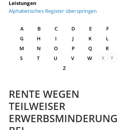
Leistungen
Alphabetisches Register überspringen
A
B
C
D
E
F
G
H
I
J
K
L
M
N
O
P
Q
R
X
Y
S
T
U
V
W
Z
RENTE WEGEN
TEILWEISER
ERWERBSMINDERUNG