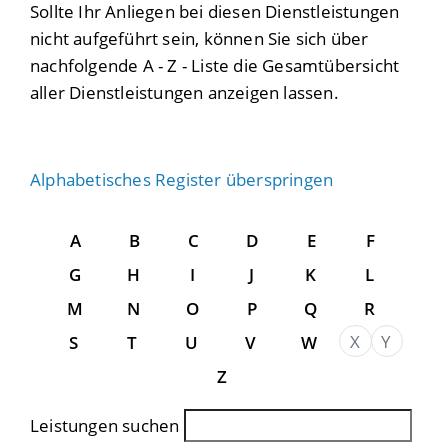
Sollte Ihr Anliegen bei diesen Dienstleistungen
nicht aufgeführt sein, können Sie sich über
nachfolgende A - Z - Liste die Gesamtübersicht
aller Dienstleistungen anzeigen lassen.
Alphabetisches Register überspringen
A
B
C
D
E
F
G
H
I
J
K
L
M
N
O
P
Q
R
X
Y
S
T
U
V
W
Z
Leistungen suchen