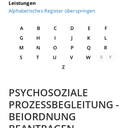
Leistungen
Alphabetisches Register überspringen
A
B
C
D
E
F
G
H
I
J
K
L
M
N
O
P
Q
R
X
Y
S
T
U
V
W
Z
PSYCHOSOZIALE
PROZESSBEGLEITUNG -
BEIORDNUNG