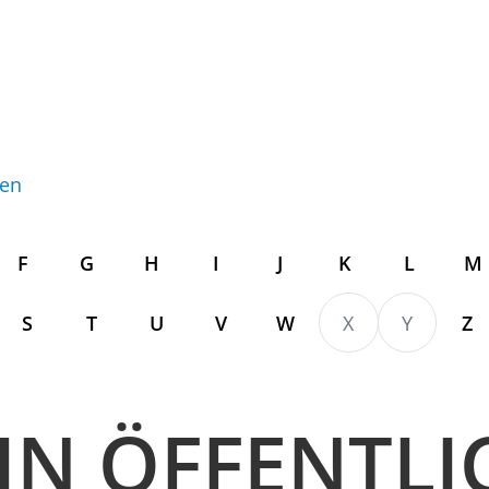
gen
F
G
H
I
J
K
L
M
S
T
U
V
W
X
Y
Z
IN ÖFFENTLI