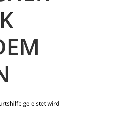
IK
DEM
N
tshilfe geleistet wird,