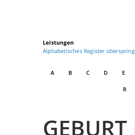
Leistungen
Alphabetisches Register übersprin
A
B
C
D
E
R
GEBURT 