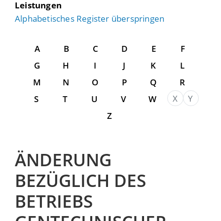
Leistungen
Alphabetisches Register überspringen
A
B
C
D
E
F
G
H
I
J
K
L
M
N
O
P
Q
R
X
Y
S
T
U
V
W
Z
ÄNDERUNG
BEZÜGLICH DES
BETRIEBS