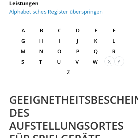
Leistungen
Alphabetisches Register überspringen
A
B
C
D
E
F
G
H
I
J
K
L
M
N
O
P
Q
R
X
Y
S
T
U
V
W
Z
GEEIGNETHEITSBESCHE
DES
AUFSTELLUNGSORTES