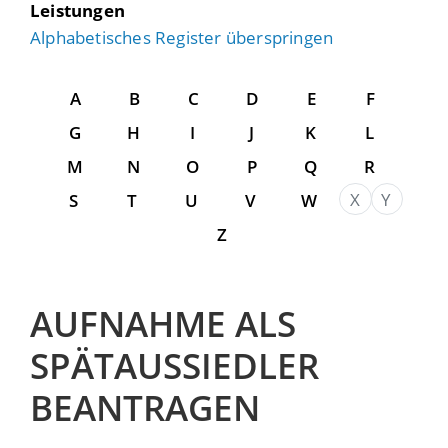
Leistungen
Alphabetisches Register überspringen
A
B
C
D
E
F
G
H
I
J
K
L
M
N
O
P
Q
R
X
Y
S
T
U
V
W
Z
AUFNAHME ALS
SPÄTAUSSIEDLER
BEANTRAGEN