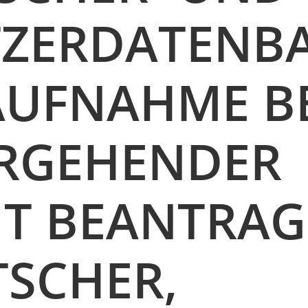
TZERDATENB
 AUFNAHME B
RGEHENDER
IT BEANTRA
SCHER,