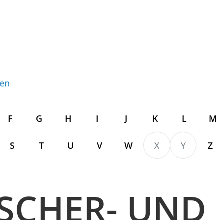
gen
F
G
H
I
J
K
L
M
S
T
U
V
W
X
Y
Z
SCHER- UND