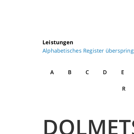
Leistungen
Alphabetisches Register übersprin
A
B
C
D
E
R
DOLMET