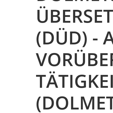
ÜBERSE
(DÜD) -
VORÜBE
TÄTIGKE
(DOLMET