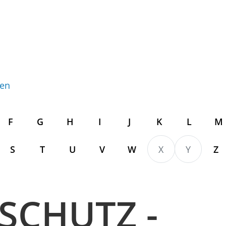
gen
F
G
H
I
J
K
L
M
S
T
U
V
W
X
Y
Z
SCHUTZ -