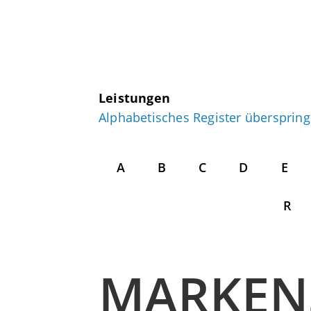
Leistungen
Alphabetisches Register übersprin
A
B
C
D
E
R
MARKEN