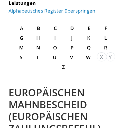
Leistungen
Alphabetisches Register überspringen
A
B
C
D
E
F
G
H
I
J
K
L
M
N
O
P
Q
R
X
Y
S
T
U
V
W
Z
EUROPÄISCHEN
MAHNBESCHEID
(EUROPÄISCHEN