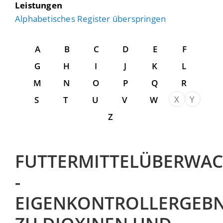
Leistungen
Alphabetisches Register überspringen
A
B
C
D
E
F
G
H
I
J
K
L
M
N
O
P
Q
R
X
Y
S
T
U
V
W
Z
FUTTERMITTELÜBERWA
-
EIGENKONTROLLERGEBN