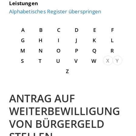
Leistungen
Alphabetisches Register überspringen
A
B
C
D
E
F
G
H
I
J
K
L
M
N
O
P
Q
R
X
Y
S
T
U
V
W
Z
ANTRAG AUF
WEITERBEWILLIGUNG
VON BÜRGERGELD