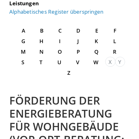
Leistungen
Alphabetisches Register überspringen
A
B
C
D
E
F
G
H
I
J
K
L
M
N
O
P
Q
R
X
Y
S
T
U
V
W
Z
FÖRDERUNG DER
ENERGIEBERATUNG
FÜR WOHNGEBÄUDE