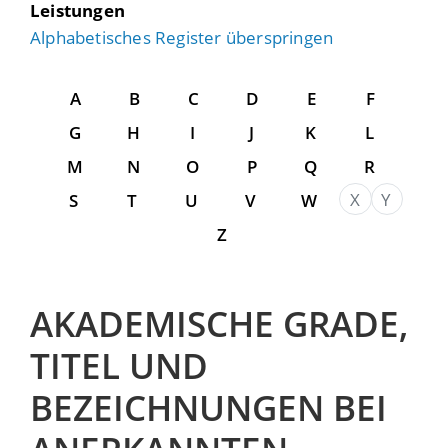
Leistungen
Alphabetisches Register überspringen
A
B
C
D
E
F
G
H
I
J
K
L
M
N
O
P
Q
R
X
Y
S
T
U
V
W
Z
AKADEMISCHE GRADE,
TITEL UND
BEZEICHNUNGEN BEI