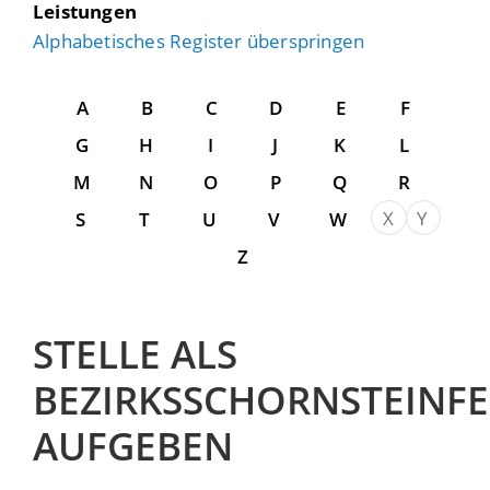
Leistungen
Alphabetisches Register überspringen
A
B
C
D
E
F
G
H
I
J
K
L
M
N
O
P
Q
R
X
Y
S
T
U
V
W
Z
STELLE ALS
BEZIRKSSCHORNSTEINF
AUFGEBEN