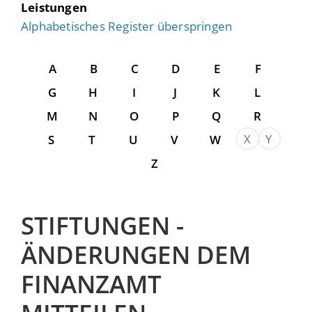
Leistungen
Alphabetisches Register überspringen
A
B
C
D
E
F
G
H
I
J
K
L
M
N
O
P
Q
R
X
Y
S
T
U
V
W
Z
STIFTUNGEN -
ÄNDERUNGEN DEM
FINANZAMT