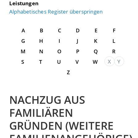
Leistungen
Alphabetisches Register überspringen
A
B
C
D
E
F
G
H
I
J
K
L
M
N
O
P
Q
R
X
Y
S
T
U
V
W
Z
NACHZUG AUS
FAMILIÄREN
GRÜNDEN (WEITERE