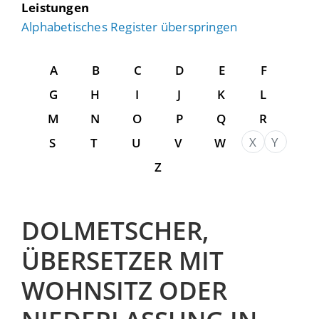
Leistungen
Alphabetisches Register überspringen
A
B
C
D
E
F
G
H
I
J
K
L
M
N
O
P
Q
R
X
Y
S
T
U
V
W
Z
DOLMETSCHER,
ÜBERSETZER MIT
WOHNSITZ ODER