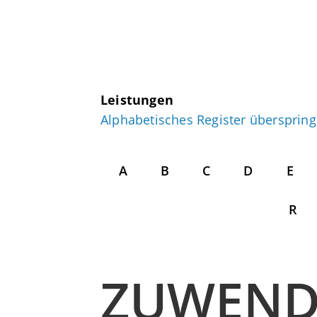
Leistungen
Alphabetisches Register übersprin
A
B
C
D
E
R
ZUWEN