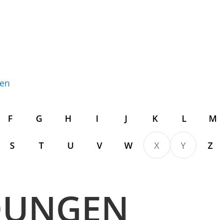
gen
F
G
H
I
J
K
L
M
S
T
U
V
W
X
Y
Z
DUNGEN