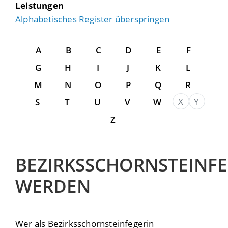
Leistungen
Alphabetisches Register überspringen
A
B
C
D
E
F
G
H
I
J
K
L
M
N
O
P
Q
R
X
Y
S
T
U
V
W
Z
BEZIRKSSCHORNSTEINF
WERDEN
Wer als Bezirksschornsteinfegerin