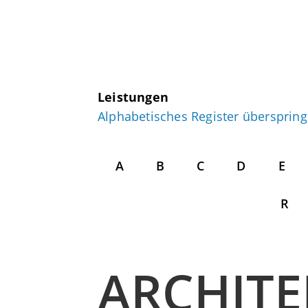
Leistungen
Alphabetisches Register übersprin
A
B
C
D
E
R
ARCHITE