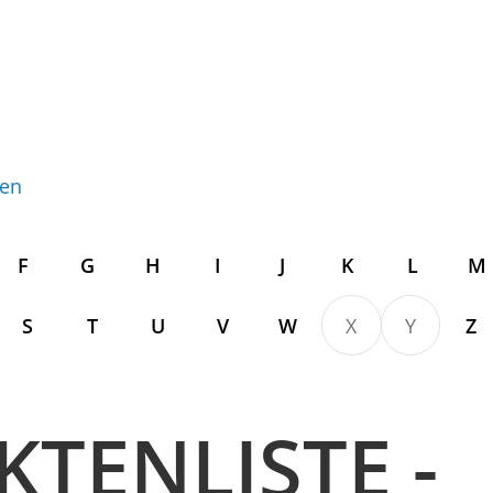
gen
F
G
H
I
J
K
L
M
S
T
U
V
W
X
Y
Z
KTENLISTE -