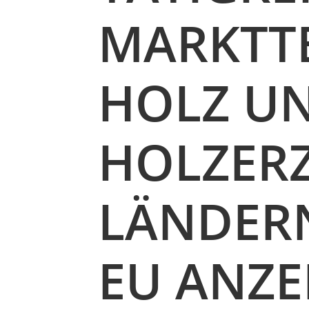
MARKTT
HOLZ U
HOLZER
LÄNDERN
U ANZEI