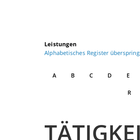
Leistungen
Alphabetisches Register übersprin
A
B
C
D
E
R
TÄTIGKE