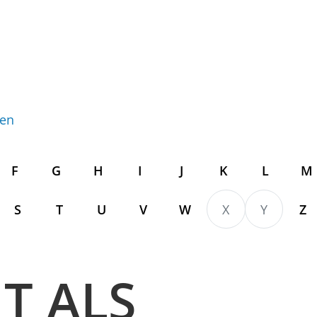
gen
F
G
H
I
J
K
L
M
S
T
U
V
W
X
Y
Z
IT ALS