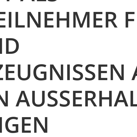
EILNEHMER 
ND
ZEUGNISSEN 
 AUSSERHALB
GEN