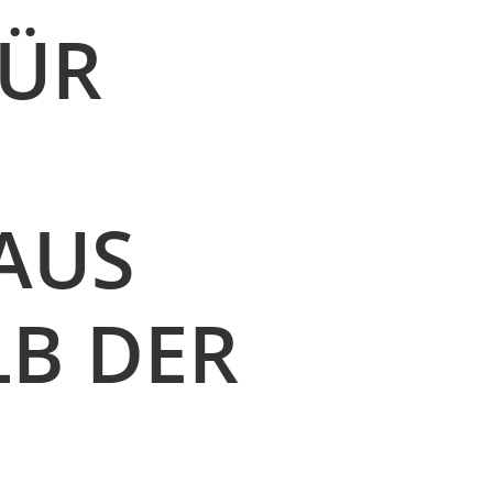
FÜR
AUS
 DER E