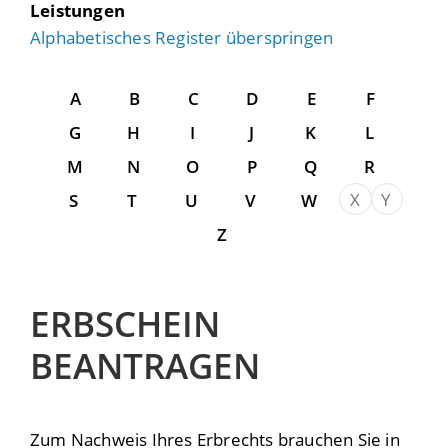
Leistungen
Alphabetisches Register überspringen
A
B
C
D
E
F
G
H
I
J
K
L
M
N
O
P
Q
R
X
Y
S
T
U
V
W
Z
ERBSCHEIN
BEANTRAGEN
Zum Nachweis Ihres Erbrechts brauchen Sie in