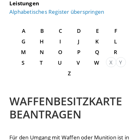
Leistungen
Alphabetisches Register überspringen
A
B
C
D
E
F
G
H
I
J
K
L
M
N
O
P
Q
R
X
Y
S
T
U
V
W
Z
WAFFENBESITZKARTE
BEANTRAGEN
Für den Umgang mit Waffen oder Munition ist in